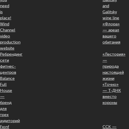
need
and
is
Galitsky
place!
wine line
Wind
«Флора»
Channel
— ареал
video
вашего
production
обитания
website
Ребрендинг
«Лестория»
сети
—
фитнес-
природа
центров
настоящей
Balance
жизни
Full
«Точно»
House
— Т-ДНК
—
вместо
бренд
короны
для
трех
аудиторий
Fюnf
ССК —