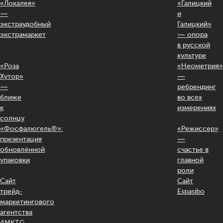
«Локалея»
«Галицкий
—
и
экстраудобный
Галицкий»
экстрамаркет
— опора
в русской
культуре
«Роза
«Неометрия»
Хутор»
—
—
ребрендинг
ближе
во всех
к
измерениях
солнцу
«Фосфалюгель®»:
«Режиссер»
презентация
—
обновлённой
счастье в
упаковки
главной
роли
Сайт
Сайт
трейд-
Espasibo
маркетингового
агентства
4MKTG