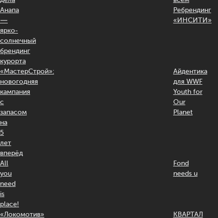
Анапа
Ребрендинг
—
«ИНСИТИ»
ярко-
солнечный
брендинг
курорта
«МастерСтрой»:
Айдентика
новогодняя
для WWF
кампания
Youth for
с
Our
запасом
Planet
на
5
лет
вперёд
All
Fond
you
needs u
need
is
place!
«Локомотив»
КВАРТАЛ