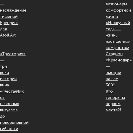
—
визионеры
наслаждение
комфортной
тишиной
жизни
Брендинг
«Нескучный
для
сад» —
Atoll.Art
жизнь,
насыщенная
комфортом
«Тристория»
Стадион
—
«Краснодар»
три
—
вехи
эмоции
истории
на все
вина
360°
«Фестал®»:
Кто
от
теперь на
сезонных
первом
визуалов
месте?!
до
повседневной
гибкости