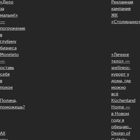
«Дело
Рекламная
за
кампания
малым!»
ЖК
—
«Столицыно
погружение
в
глубину
бизнеса
Moreleto
«Личное
—
тело» —
оставь
wellness-
себя
курорт у
в
дома, где
покое
можно
всё
Полина,
Küchenland
поможешь?
Home —
в Новом
году я
обещаю...
All
Design of
you
Galitsky