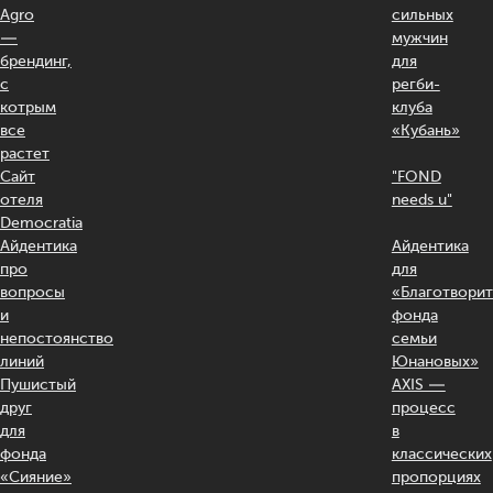
Agro
сильных
—
мужчин
брендинг,
для
с
регби-
котрым
клуба
все
«Кубань»
растет
Сайт
"FOND
отеля
needs u"
Democratia
Айдентика
Айдентика
про
для
вопросы
«Благотвори
и
фонда
непостоянство
семьи
линий
Юнановых»
Пушистый
AXIS —
друг
процесс
для
в
фонда
классических
«Сияние»
пропорциях