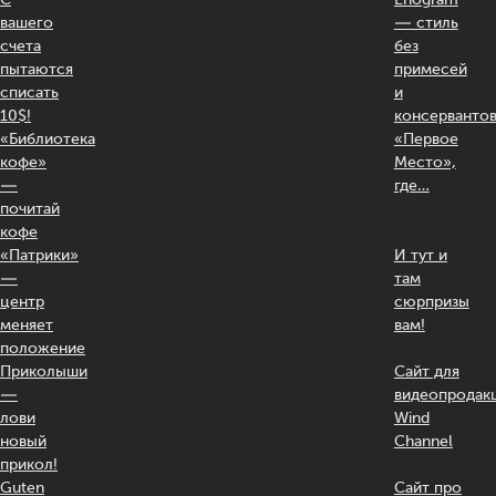
вашего
— стиль
счета
без
пытаются
примесей
списать
и
10$!
консерванто
«Библиотека
«Первое
кофе»
Место»,
—
где…
почитай
кофе
«Патрики»
И тут и
—
там
центр
сюрпризы
меняет
вам!
положение
Приколыши
Сайт для
—
видеопродак
лови
Wind
новый
Channel
прикол!
Guten
Сайт про