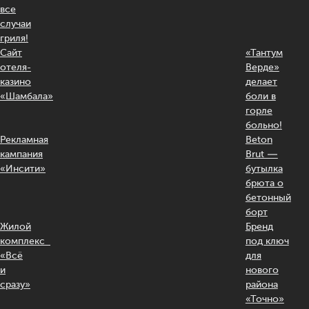
все
случаи
гриля!
Сайт
«Тантум
отеля-
Верде»
казино
делает
«Шамбала»
боли в
горле
больно!
Рекламная
Beton
кампания
Brut —
«Инсити»
бутылка
брюта о
бетонный
борт
Жилой
Бренд
комплекс
под ключ
«Всё
для
и
нового
сразу»
района
«Точно»