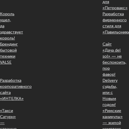
для
«Петровакс»
Король
Разработка
ушел,
фирменного
да
стиля для
здравствует
«Павильоник
король!
Брендинг
Сайт
бытовой
«Дача del
техники
sol» — не
VALSE
беспокоить,
пор
фавор!
Разработка
Delivery
корпоративного
судьбы,
сайта
или с
«ИНТЕЛКА»
Новым
годом!
«Такси
«Римские
Сатурн»
каникулы»
—
— жилой
страшно
комплекс