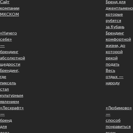
Сайт
Бренд для
компании
джентльмено
МКСКОМ
которые
рубятся
за Кубань
«Ничего
Брендинг
себе»
комфортной
—
жизни, до
брендинг
которой
абсолютной
рекой
щедрости
подать
Брендинг,
Весь
где
отдых —
пиксель
народу
стал
культурным
явлением
«Лескрафт»
«Любимово»
—
—
бренд
способ
для
понравиться
дела
всем