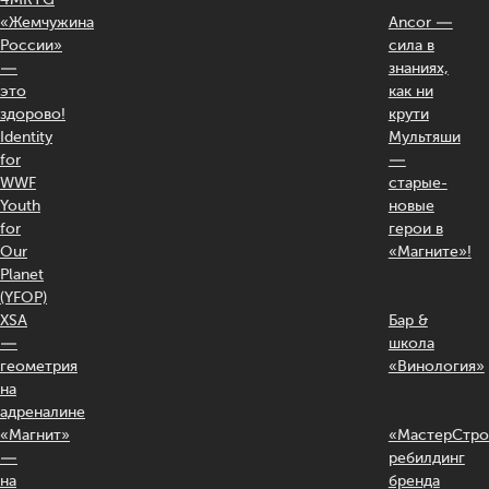
«Жемчужина
Ancor —
России»
сила в
—
знаниях,
это
как ни
здорово!
крути
Identity
Мультяши
for
—
WWF
старые-
Youth
новые
for
герои в
Our
«Магните»!
Planet
(YFOP)
XSA
Бар &
—
школа
геометрия
«Винология»
на
адреналине
«Магнит»
«МастерСтро
—
ребилдинг
на
бренда