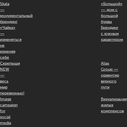
Skala
«Большой»
—
— дом с
монументальный
большой
брендинг
буквы
«Чайка»
Брендинг
—
с южным
изменяться
характером
не
изменяя
себе
Скрепыши
Alias
NEW
Group —
—
ориентир
весь
верного
мир
пути
перевернью!
Image
Визуализации
campaign
жилых
for
комплексов
social
media