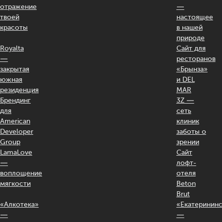
отражение
—
твоей
настоящее
красоты
в нашей
природе
Royalta
Сайт для
—
ресторанов
закрытая
«Брынза»
южная
и DEL
резиденция
MAR
Брендинг
3Z —
для
сеть
American
клиник
Developer
заботы о
Group
зрении
LamaLove
Сайт
—
лофт-
воплощение
отеля
мягкости
Beton
Brut
«Алкотека»
«Екатерининс
—
—