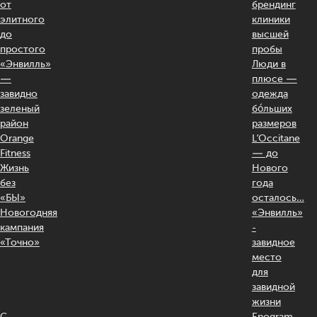
от
брендинг
элитного
клиники
до
высшей
простого
пробы
«Энвилль»
Люди в
—
плюсе —
завидно
одежда
зеленый
бóльших
район
размеров
Orange
L’Occitane
Fitness
— до
Жизнь
Нового
без
года
«БЫ»
осталось…
Новогодняя
«Энвилль»
кампания
-
«Точно»
завидное
место
для
завидной
жизни
С
Enogram