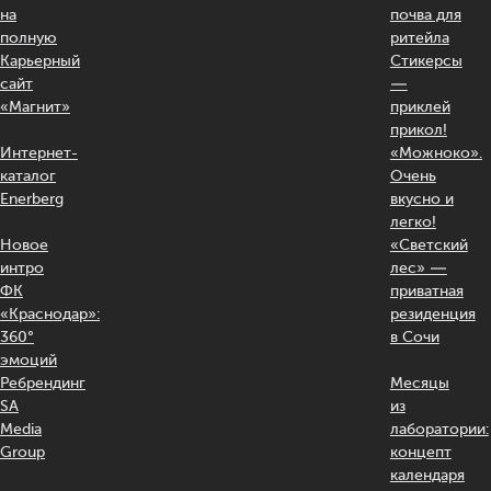
на
почва для
полную
ритейла
Карьерный
Стикерсы
сайт
—
«Магнит»
приклей
прикол!
Интернет-
«Можноко».
каталог
Очень
Enerberg
вкусно и
легко!
Новое
«Светский
интро
лес» —
ФК
приватная
«Краснодар»:
резиденция
360°
в Сочи
эмоций
Ребрендинг
Месяцы
SA
из
Media
лаборатории:
Group
концепт
календаря