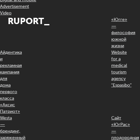
Advertisement
Video
RUPORT_
«Югге»
—
философия
южной
жизни
Айдентика
Website
и
for a
рекламная
medical
кампания
tourism
для
agency
дома
“Espasibo”
первого
класса
«Аксис
Патриот»
Westa
Сайт
—
«ЮгРас»
брендинг,
—
заряженный
плодородная