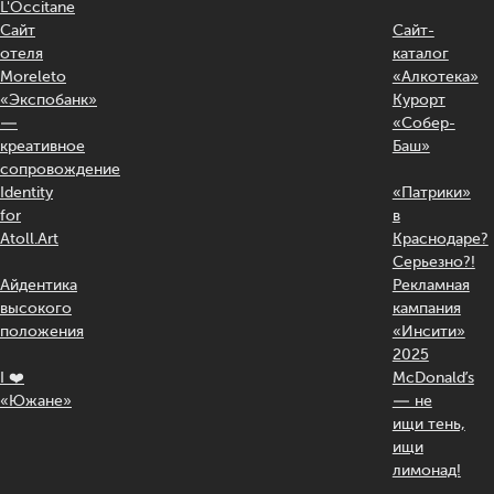
L'Occitane
Сайт
Сайт-
отеля
каталог
Moreleto
«Алкотека»
«Экспобанк»
Курорт
—
«Собер-
креативное
Баш»
сопровождение
Identity
«Патрики»
for
в
Atoll.Art
Краснодаре?
Серьезно?!
Айдентика
Рекламная
высокого
кампания
положения
«Инсити»
2025
I ❤️
McDonald’s
«Южане»
— не
ищи тень,
ищи
лимонад!