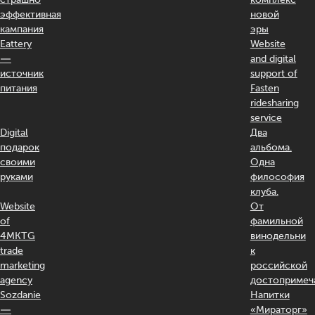
эффективная
новой
кампания
эры
Eattery
Website
—
and digital
источник
support of
питания
Fasten
ridesharing
service
Digital
Два
подарок
альбома.
своими
Одна
руками
философия
клуба.
Website
От
of
фамильной
4MKTG
винодельни
trade
к
marketing
российской
agency
достопримеч
Sozdanie
Напитки
—
«Мираторг»