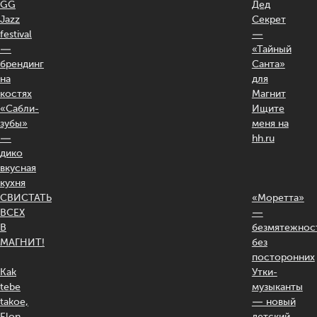
GG
Дед
Jazz
Секрет
festival
—
—
«Тайный
брендинг
Санта»
на
для
костях
Магнит
«Сабли-
Ищите
зубы»
меня на
—
hh.ru
дико
вкусная
кухня
СВИСТАТЬ
«Моретта»
ВСЕХ
—
В
безмятежнос
МАГНИТ!
без
посторонних
Kak
Утки-
tebe
музыканты
takoe,
— новый
Elon
детский