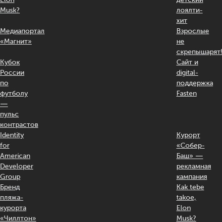
Musk?
лоялти-
хит
Медиапортал
Взрослые
«Магнит»
не
скрепышарят
Кубок
Сайт и
России
digital-
по
поддержка
футболу
Fasten
—
пульс
контрастов
Identity
Курорт
for
«Собер-
American
Баш» —
Developer
рекламная
Group
кампания
Бренд
Kak tebe
пляжа-
takoe,
курорта
Elon
«Чиллтон»
Musk?