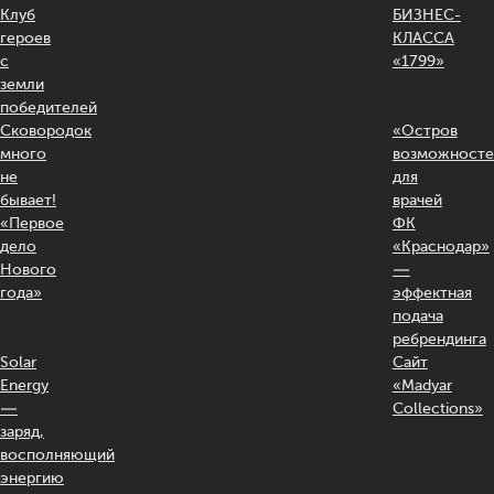
Клуб
БИЗНЕС-
героев
КЛАССА
с
«1799»
земли
победителей
Сковородок
«Остров
много
возможносте
не
для
бывает!
врачей
«Первое
ФК
дело
«Краснодар»
Нового
—
года»
эффектная
подача
ребрендинга
Solar
Сайт
Energy
«Madyar
—
Collections»
заряд,
восполняющий
энергию